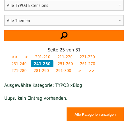
Seite
25
von
31
<<
<
201-210
211-220
221-230
231-240
241-250
251-260
261-270
271-280
281-290
291-300
>
>>
Ausgewählte Kategorie: TYPO3 xBlog
Uups, kein Eintrag vorhanden.
Alle Kategorien anzeigen