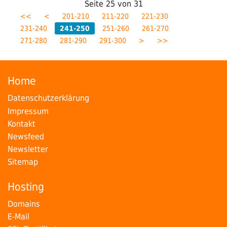
Seite
25
von
31
<<
<
201-210
211-220
221-230
231-240
241-250
251-260
261-270
271-280
281-290
291-300
>
>>
Home
Datenschutzerklärung
Impressum
Kontakt
Newsfeed
Newsletter
Sitemap
Hosting
Domains
E-Mail