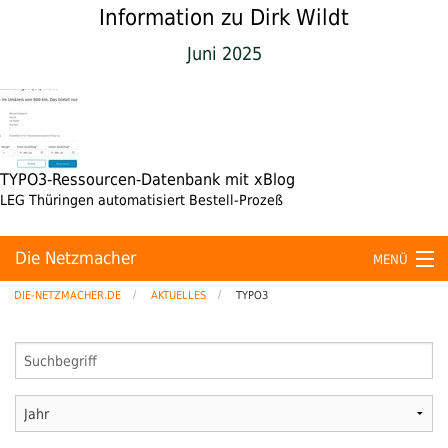
Information zu Dirk Wildt
Juni 2025
TYPO3-Ressourcen-Datenbank mit xBlog
LEG Thüringen automatisiert Bestell-Prozeß
Die Netzmacher
MENÜ
DIE-NETZMACHER.DE
AKTUELLES
TYPO3
Hosting
Kunden
Aktuelles
Login