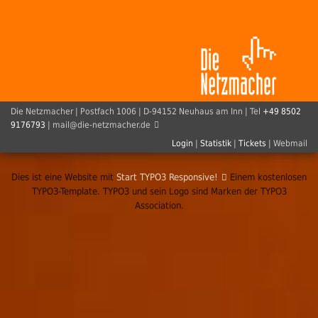
Die Netzmacher
| Postfach 1006 | D-94152 Neuhaus am Inn | Tel
+49 8502
9176793
|
mail@
die-netzmacher.de
Login
|
Statistik
|
Tickets
|
Webmail
Dies ist eine Website mit
Start TYPO3 Responsive!
Einem kostenlosen
TYPO3-Template. TYPO3 und sein Logo sind Marken der TYPO3
Association.