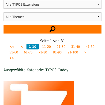
Seite
1
von
31
<<
<
1-10
11-20
21-30
31-40
41-50
51-60
61-70
71-80
81-90
91-100
>
>>
Ausgewählte Kategorie: TYPO3 Caddy