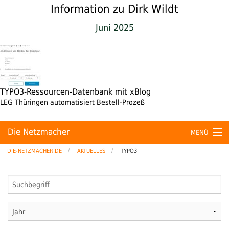
Information zu Dirk Wildt
Juni 2025
TYPO3-Ressourcen-Datenbank mit xBlog
LEG Thüringen automatisiert Bestell-Prozeß
Die Netzmacher
MENÜ
DIE-NETZMACHER.DE
AKTUELLES
TYPO3
Hosting
Kunden
Aktuelles
Login