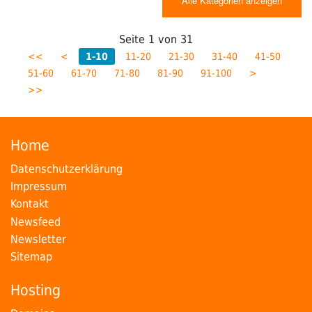
Alle Kategorien anzeigen
Seite
1
von
31
<<
<
1-10
11-20
21-30
31-40
41-50
51-60
61-70
71-80
81-90
91-100
>
>>
Home
Datenschutzerklärung
Impressum
Kontakt
Newsfeed
Newsletter
Sitemap
Hosting